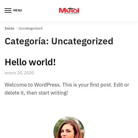
Skip
Skip
to
to
MENU
navigation
content
Inicio
/
Uncategorized
Categoría:
Uncategorized
Hello world!
enero 24, 2020
Welcome to WordPress. This is your first post. Edit or
delete it, then start writing!