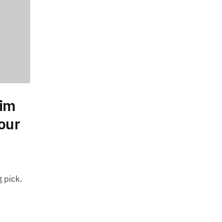
nim
our
g pick.