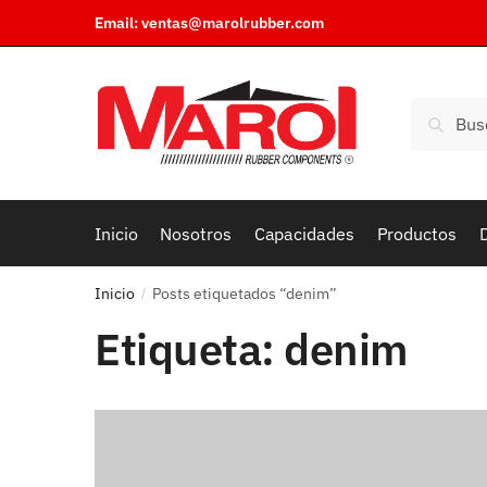
Skip
Skip
Email:
ventas@marolrubber.com
to
to
navigation
content
Buscar:
Inicio
Nosotros
Capacidades
Productos
D
Inicio
Posts etiquetados “denim”
/
Etiqueta:
denim