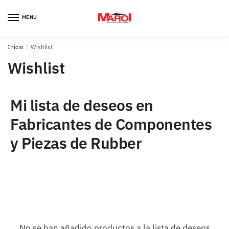
Skip
Skip
to
to
MENU
navigation
content
Inicio
/
Wishlist
Wishlist
Mi lista de deseos en
Fabricantes de Componentes
y Piezas de Rubber
No se han añadido productos a la lista de deseos